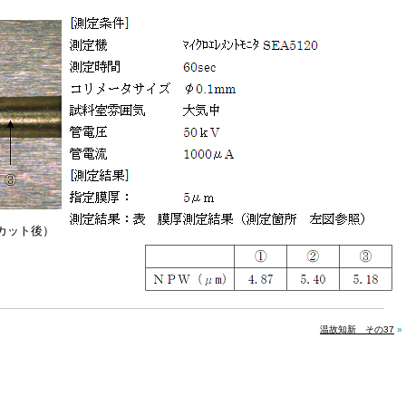
カット後）
温故知新 その37
»