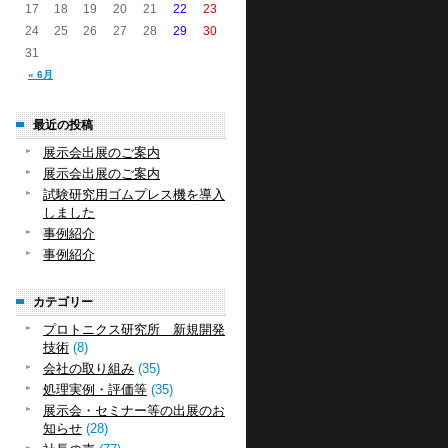
17
18
19
20
21
22
23
24
25
26
27
28
29
30
31
« 6月
最近の投稿
展示会出展のご案内
展示会出展のご案内
試験研究用ゴムプレス機を導入
しました
事例紹介
事例紹介
カテゴリー
プロトニクス研究所 新規開発
技術
(8)
会社の取り組み
(35)
処理実例・評価等
(35)
展示会・セミナー等の出展のお
知らせ
(28)