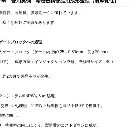
PW 使用実例 精密機構部品用成形金型【耐摩耗性】
耐摩耗性、高硬度、膜厚均一性に優れています。
、様々な分野に実績があります。
ゲートブロックへの処理
ゲートブロック
（ゲート内径φ0.25～0.80ｍm 長さ20mm）
0％）、
成形方法：インジェクション成形、
成形機サイズ：40ｔ
約2カ月で製品不良が発生。
スシステム®NPWを5μｍ処理。
交換 ⇒ 処理後 半年以上経過後も製品不良0％で稼働中。
的に向上。
働率の向上により、製造費のコストダウンに成功。