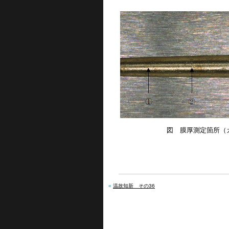
図 膜厚測定箇所（
«
温故知新 その36