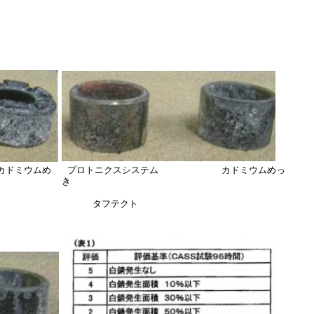
ドミウムめ
プロトニクスシステム カドミウムめっ
き
タフテクト