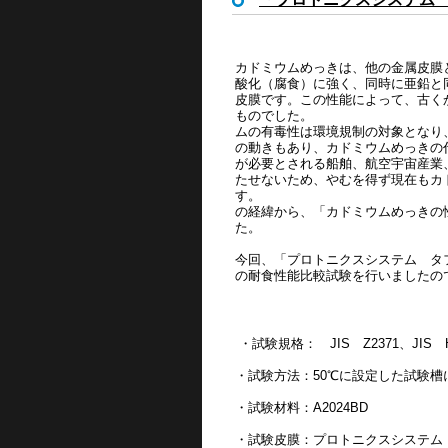
カドミウムめっきは、他の金属皮膜
酸化（腐食）に強く、同時に亜鉛と
皮膜です。この性能によって、古く
もの
ムの有毒性は環境規制の対象となり
の動きもあり、カドミウムめっきの
が必要とされる船舶、航空宇宙産業
たせないため、やむを得ず現在もカ
す
の経緯から、「カドミウムめっきの
た。
今回、「プロトニクスシステム タ
の耐食性能比較試験を行いましたの
・試験規格： JIS Z2371、JIS 
・試験方法：50℃に設定した試験槽
・試験材料：A2024BD
・試験皮膜：プロトニクスシステム