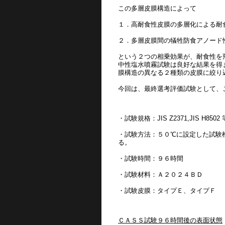
この多層皮膜構造によって
１．高耐食性皮膜の多層化による耐
２．多層皮膜間の犠牲防食アノード
という２つの相乗効果が、耐食性を
中性塩水噴霧試験は良好な結果を得
膜構造の異なる２種類の皮膜に絞り
今回は、最終選考評価試験として、
・試験規格：JIS Z2371,JIS H8502 
・試験方法：５０℃に設定した試験
る。
・試験時間：９６時間
・試験材料：Ａ２０２４ＢＤ
・試験皮膜：タイプＥ、タイプＦ
ＣＡＳＳ試験９６時間後の表面状態