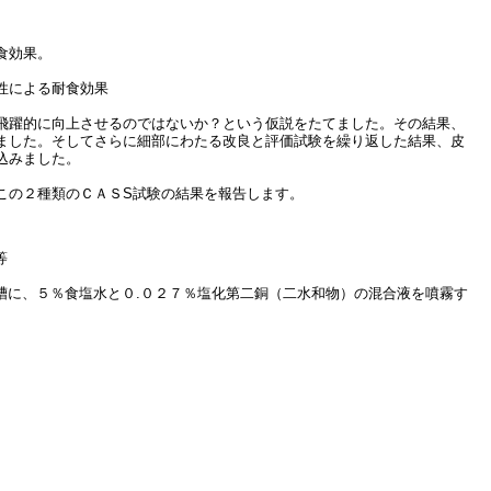
食効果。
性による耐食効果
飛躍的に向上させるのではないか？という仮説をたてました。その結果、
ました。そしてさらに細部にわたる改良と評価試験を繰り返した結果、皮
込みました。
この２種類のＣＡＳS試験の結果を報告します。
等
槽に、５％食塩水と０.０２７％塩化第二銅（二水和物）の混合液を噴霧す