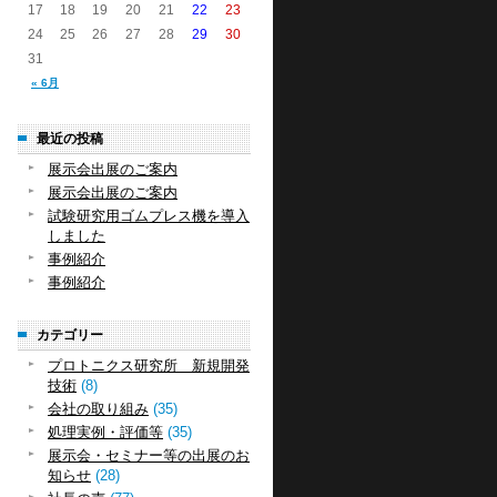
17
18
19
20
21
22
23
24
25
26
27
28
29
30
31
« 6月
最近の投稿
展示会出展のご案内
展示会出展のご案内
試験研究用ゴムプレス機を導入
しました
事例紹介
事例紹介
カテゴリー
プロトニクス研究所 新規開発
技術
(8)
会社の取り組み
(35)
処理実例・評価等
(35)
展示会・セミナー等の出展のお
知らせ
(28)