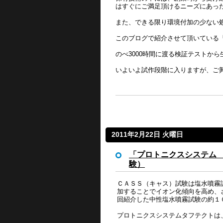
はすぐにご満足頂けるニーズにあっ
また、できる限り環境付加の少ない
このブログで紹介させて頂いている
のべ3000時間に渡る検証テストか
いよいよ試作段階に入りますが、ご
2011年2月22日 火曜日
「プロトニクスシステム 
験）
ＣＡＳＳ（キャス）試験は塩水噴霧
加することでイオン化傾向を高め、
回紹介した中性塩水噴霧試験の約１
プロトニクスシステムタフテクトは