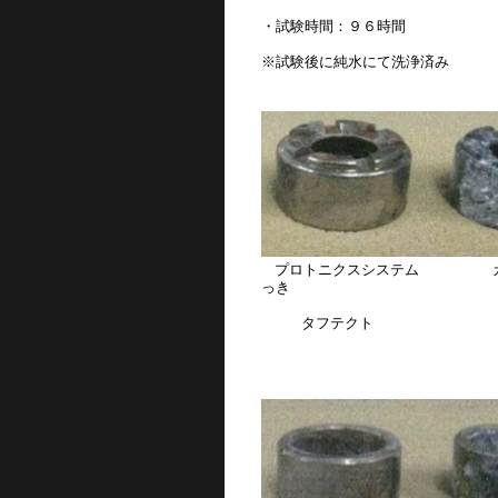
・試験時間：９６時間
※試験後に純水にて洗浄済み
プロトニクスシステム カ
っき
タフテクト