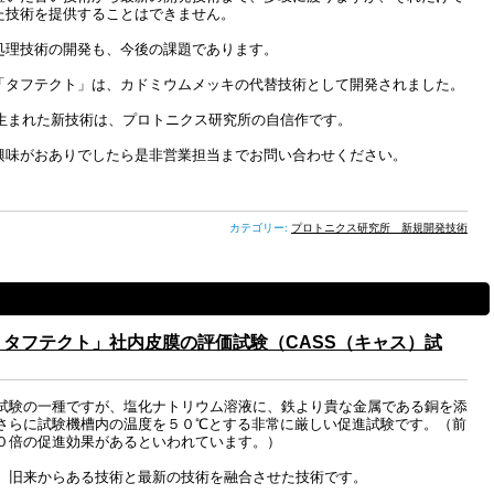
た技術を提供することはできません。
処理技術の開発も、今後の課題であります。
「タフテクト」は、カドミウムメッキの代替技術として開発されました。
ら生まれた新技術は、プロトニクス研究所の自信作です。
興味がおありでしたら是非営業担当までお問い合わせください。
カテゴリー:
プロトニクス研究所 新規開発技術
タフテクト」社内皮膜の評価試験（CASS（キャス）試
試験の一種ですが、塩化ナトリウム溶液に、鉄より貴な金属である銅を添
さらに試験機槽内の温度を５０℃とする非常に厳しい促進試験です。（前
０倍の促進効果があるといわれています。）
、旧来からある技術と最新の技術を融合させた技術です。