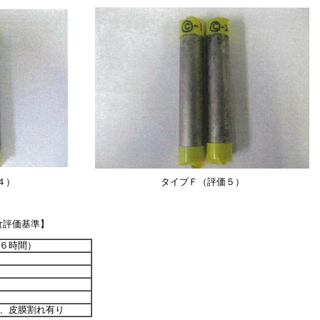
４）
タイプＦ（評価５）
食評価基準】
６時間）
、皮膜割れ有り