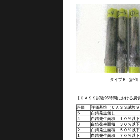
タイプＥ（評価
【ＣＡＳＳ試験96時間における腐
評価
評価基準（ＣＡＳＳ試験９
５
白錆発生無し
４
白錆発生面積 １０％以下
３
白錆発生面積 ３０％以下
２
白錆発生面積 ５０％以下
１
白錆発生面積 ７０％以下