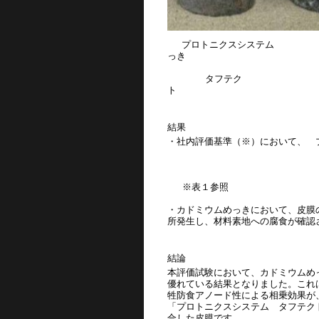
プロトニクスシステム カ
っき
タフテク
結果
・社内評価基準（※）において、
カドミウ
※表１参照
・カドミウムめっきにおいて、皮膜
所発生し、材料素地への腐食が確認
結論
本評価試験において、カドミウムめ
優れている結果となりました。これ
牲防食アノード性による相乗効果が
「プロトニクスシステム タフテク
合した皮膜です。