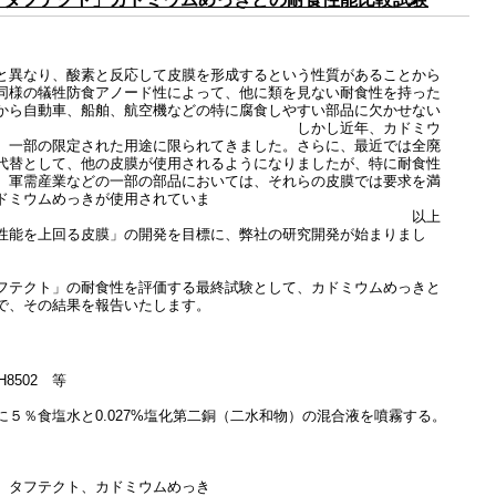
と異なり、酸素と反応して皮膜を形成するという性質があることから
同様の犠牲防食アノード性によって、他に類を見ない耐食性を持った
から自動車、船舶、航空機などの特に腐食しやすい部品に欠かせない
でした。
しかし近年、カドミウ
、一部の限定された用途に限られてきました。さらに、最近では全廃
代替として、他の皮膜が使用されるようになりましたが、特に耐食性
、軍需産業などの一部の部品においては、それらの皮膜では要求を満
ドミウムめっきが使用されていま
。 以上
性能を上回る皮膜」の開発を目標に、弊社の研究開発が始まりまし
フテクト」の耐食性を評価する最終試験として、カドミウムめっきと
で、その結果を報告いたします。
H8502 等
に５％食塩水と0.027%塩化第二銅（二水和物）の混合液を噴霧する。
 タフテクト、カドミウムめっき