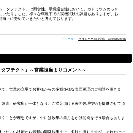
ム タフテクト」は耐食性、環境適合性において、カドミウムめっき
にいたりました。様々な環境下での実機試験の課題もありますが、お
性能向上に努めていきたいと考えております。
カテゴリー:
プロトニクス研究所 新規開発技術
 タフテクト」～営業担当よりコメント～
中で、営業の立場でお客様からの多種多様な表面処理のご相談を頂きま
、製造、研究所が一体となり、ご満足頂ける表面処理技術を提供させて頂
頂くことが理想ですが、中には数年の歳月をかけ開発を行う場合もありま
継いだ古い技術から最新の開発技術まで、多岐に渡りますが、それだけで